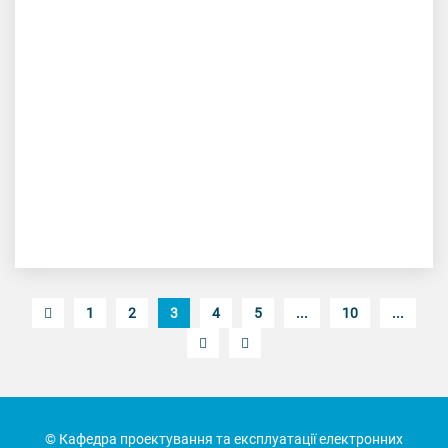
https://youtu.be/rcKcuNgRobk
1
2
3
4
5
...
10
...
© Кафедра проектування та експлуатації електронних